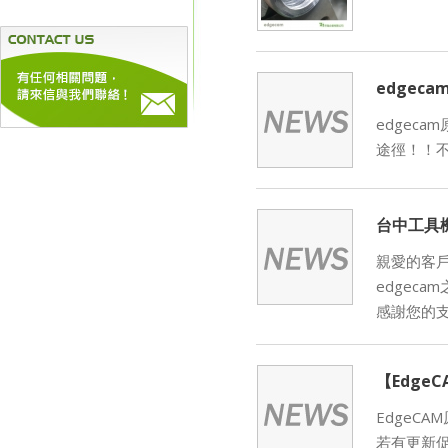
edgec
edgec
途徑！！
台中工具
親愛的客戶們
edgec
感謝您的支
【Edge
EdgeC
若有更新