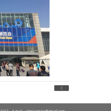
-3157 E-mail：
edgecam.tw@gmail.com