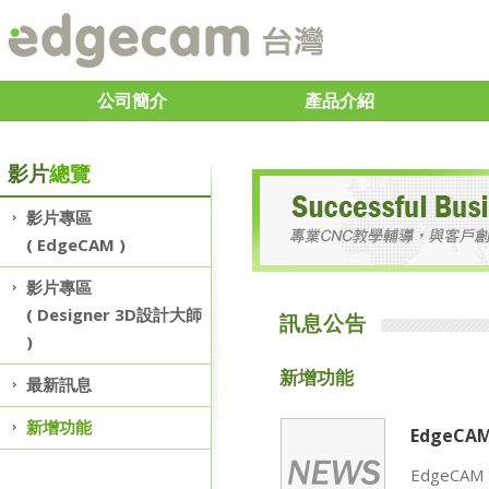
公司簡介
產品介紹
影片
總覽
影片專區
( EdgeCAM )
影片專區
( Designer 3D設計大師
訊息公告
)
新增功能
最新訊息
新增功能
EdgeCA
EdgeCAM