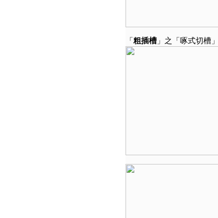
「
粗插槽
」之「啄式切槽