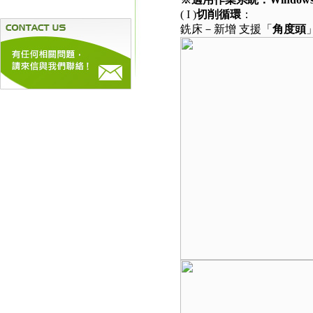
( I )
切削循環
：
銑床－新增 支援「
角度頭