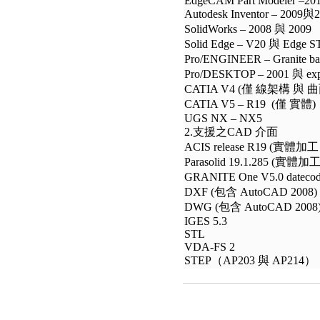
EdgeCAM Part Modeler –20
Autodesk Inventor – 2009與
SolidWorks – 2008 與 2009
Solid Edge – V20 與 Edge S
Pro/ENGINEER – Granite b
Pro/DESKTOP – 2001 與 exp
CATIA V4 (僅 線架構 與 
CATIA V5 – R19 (僅 實體)
UGS NX – NX5
2.支援之CAD 介面
ACIS release R19 (實體加工 l
Parasolid 19.1.285 (實體加工l
GRANITE One V5.0 dateco
DXF (包含 AutoCAD 2008)
DWG (包含 AutoCAD 2008
IGES 5.3
STL
VDA-FS 2
STEP（AP203 與 AP214）