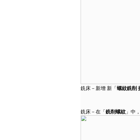
銑床－新增 新「
螺紋銑削 
銑床－在「
銑削螺紋
」中