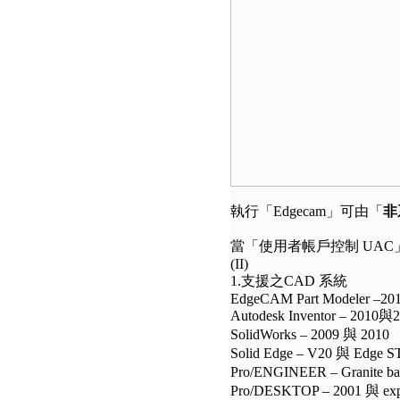
執行「Edgecam」可由「
非
當「使用者帳戶控制 UAC
(II)
1.支援之CAD 系統
EdgeCAM Part Modeler –20
Autodesk Inventor – 2010與
SolidWorks – 2009 與 2010
Solid Edge – V20 與 Edge S
Pro/ENGINEER – Granite b
Pro/DESKTOP – 2001 與 exp