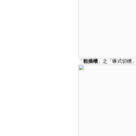
「
粗插槽
」之「啄式切槽